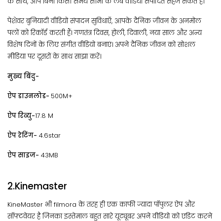
के साथ, आप बिना किसी समय सीमा के लंबे वीडियो संपादित सहेज सकते हैं।
पेशेवर बुनियादी वीडियो संपादन सुविधाएँ, आपके दैनिक जीवन के अनमोल
पलों को रिकॉर्ड करती हैं। गणतंत्र दिवस, होली, दिवाली, नया साल और अन्य
विशेष दिनों के लिए संगीत वीडियो बनाएं। अपने दैनिक जीवन को सोशल
मीडिया पर दूसरों के साथ साझा करें।
मुख्य बिंदु-
ऐप डाउनलोड-
500M+
ऐप रिव्यु-
17.8 M
ऐप रेटिंग-
4.6star
ऐप साइज-
43MB
2.Kinemaster
KineMaster भी filmora के तरह ही एक काफी ज्यादा पॉपुलर ऐप और
सॉफ्टवेयर है जिनका इस्तेमाल बहुत सारे यूट्यूबर अपने वीडियो को एडिट करने