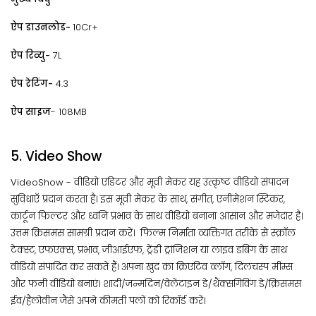
ऐप डाउनलोड-
10Cr+
ऐप रिव्यु-
7L
ऐप रेटिंग-
4.3
ऐप साइज
- 108MB
5. Video Show
VideoShow - वीडियो एडिटर और मूवी मेकर यह उत्कृष्ट वीडियो संपादन
सुविधाएँ प्रदान करता है। इस मूवी मेकर के साथ, संगीत, एनीमेशन स्टिकर,
कार्टून फिल्टर और ध्वनि प्रभाव के साथ वीडियो बनाना आसान और मजेदार है।
उत्तम क्रिसमस सामग्री प्रदान करें। फिल्म निर्माता व्यक्तिगत तरीके से स्क्रॉल
टेक्स्ट, एफएक्स, प्रभाव, जीआईएफ, ट्रेंडी ट्रांजिशन या लाइव डबिंग के साथ
वीडियो संपादित कर सकते हैं। अपना खुद का क्रिएटिव व्लॉग, दिलचस्प मीम्स
और फनी वीडियो बनाएं। शादी/जन्मदिन/वेलेंटाइन डे/थैंक्सगिविंग डे/क्रिसमस
ईव/हैलोवीन जैसे अपने कीमती पलों को रिकॉर्ड करें।