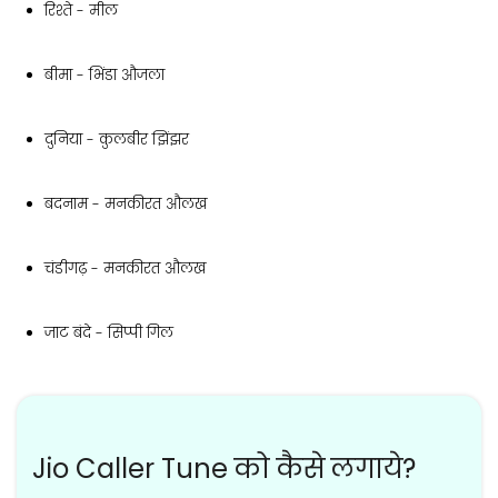
रिश्ते - मील
बीमा - भिंडा औजला
दुनिया - कुलबीर झिंझर
बदनाम - मनकीरत औलख
चंडीगढ़ - मनकीरत औलख
जाट बंदे - सिप्पी गिल
Jio Caller Tune को कैसे लगाये?