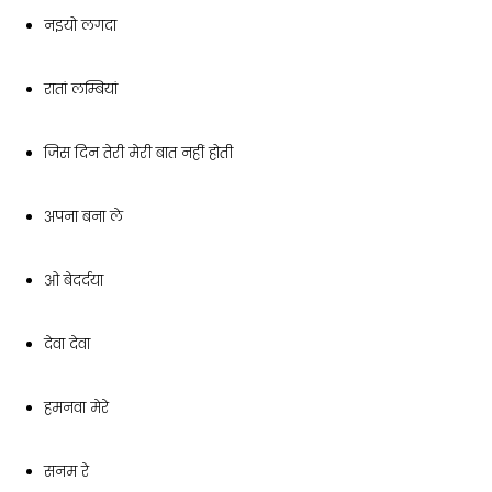
नइयो लगदा
रातां लम्बियां
जिस दिन तेरी मेरी बात नहीं होती
अपना बना ले
ओ बेदर्दया
देवा देवा
हमनवा मेरे
सनम रे