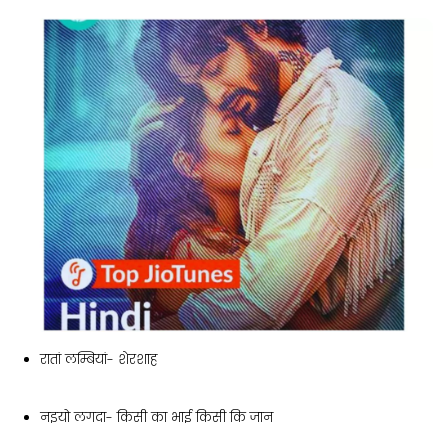
रातां लम्बियां- शेरशाह
नइयो लगदा- किसी का भाई किसी कि जान