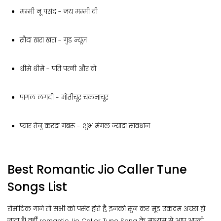
मम्मी नू पसंद - जय मम्मी दी
सौदा खरा खरा - गुड न्यूज़
धीमे धीमे - पति पत्नी और वो
पागल लगदी - मोतीचूर चकनाचूर
प्यार तेनु करदा गबरू - शुभ मंगल ज्यादा सावधान
Best Romantic Jio Caller Tune
Songs List
रोमांटिक गाने तो सभी को पसंद होते है, इनको सुन कर मूड एकदम अच्छा हो
जाता है| वहीँ romantic Jio Caller Tune Song के माध्यम से आप अपनी