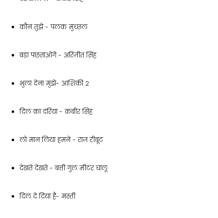
कौन तुझे - पलक मुच्छल
बड़ा पछताओगे - अरिजीत सिंह
भुला देना मुझे- आशिकी 2
दिल का दरिया - कबीर सिंह
लो मान लिया हमने - राज रीबूट
देखते देखते - बत्ती गुल मीटर चालू
दिल दे दिया है- मस्ती