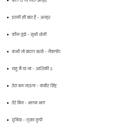
बोल दो ना ज़रा-अज़हर
इतनी सी बात है - अजहर
कौन तुझे - सुश्री धोनी
कभी जो बादल बरसे - जैकपॉट
चाहु मैं या ना - आशिकी 2
तेरा बन जाऊंगा - कबीर सिंह
तेरे बिन - भागम भाग
दुनिया - लुका छुपी