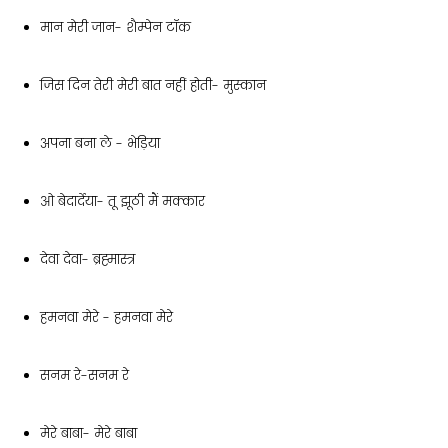
मान मेरी जान- शैम्पेन टॉक
जिस दिन तेरी मेरी बात नहीं होती- मुस्कान
अपना बना ले - भेड़िया
ओ बेदार्देया- तू झूठी मैं मक्कार
देवा देवा- ब्रह्मास्त्र
हमनवा मेरे - हमनवा मेरे
सनम रे-सनम रे
मेरे बाबा- मेरे बाबा