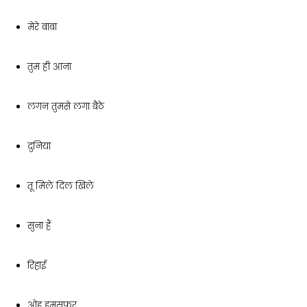
मेरे बाबा
तुम ही आना
लगन तुमसे लगा बैठे
दुनिया
तू मिले दिल खिले
सुना हैं
रिहाई
ओह हमसफ़र