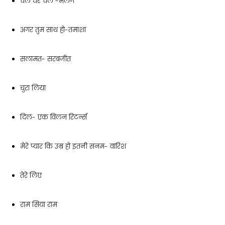
चल घर चलें -मलंग
अगर तुम साथ हो-तमाशा
सलामत- सरबजीत
चुरा लिया
दिल- एक विलन रिटर्न्स
मेरे प्यार कि उम्र हो इतनी सनम- वारिश
तेरे लिए
राम सिया राम