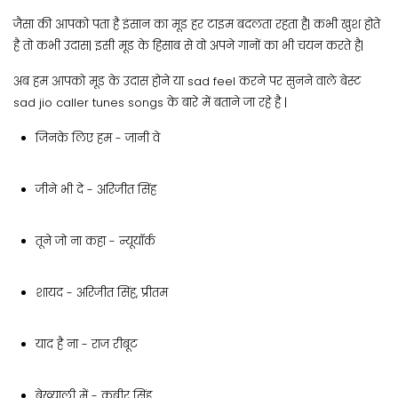
जैसा की आपको पता है इंसान का मूड हर टाइम बदलता रहता है| कभी खुश होते
है तो कभी उदास| इसी मूड के हिसाब से वो अपने गानों का भी चयन करते है|
अब हम आपको मूड के उदास होने या sad feel करने पर सुनने वाले बेस्ट
sad jio caller tunes songs के बारे में बताने जा रहे है |
जिनके लिए हम - जानी वे
जीने भी दे - अरिजीत सिंह
तूने जो ना कहा - न्यूयॉर्क
शायद - अरिजीत सिंह, प्रीतम
याद है ना - राज रीबूट
बेख्याली में - कबीर सिंह