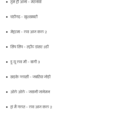
तुम ही आना - मरजावां
चंडीगढ़ - खुशखबरी
मेहरमा - लव आज कल 2
सिप सिप - स्ट्रीट डांसर 3डी
डू यू लव मी - बागी 3
खड़के ग्लासी - जबरिया जोड़ी
ओले ओले - जवानी जानेमन
हां मैं गलत - लव आज कल 2