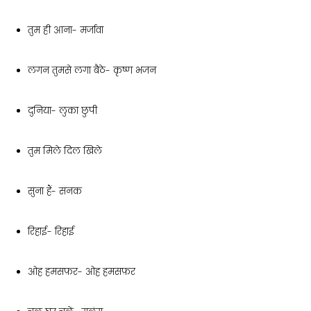
तुम ही आना- मर्जावा
लगन तुमसे लगा बैठे- कृष्ण भजन
दुनिया- लुका छुपी
तुम मिले दिल खिले
सुना हैं- सनक
रिहाई- रिहाई
ओह हमसफ़र- ओह हमसफ़र