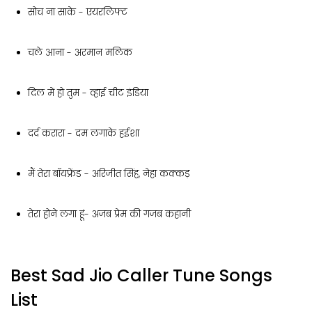
सोच ना साके - एयरलिफ्ट
चले आना - अरमान मलिक
दिल में हो तुम - व्हाई चीट इंडिया
दर्द करारा - दम लगाके हईशा
मैं तेरा बॉयफ्रेंड - अरिजीत सिंह, नेहा कक्कड़
तेरा होने लगा हूं- अजब प्रेम की गजब कहानी
Best Sad Jio Caller Tune Songs
List