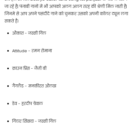
जा रहे है| पंजाबी गानों में भी आपको अलग अलग तरह की श्रेणी मिल जाती है|
जिनमे से आप अपने पसंदीदे गाने को चुनकर उसको अपनी कॉलर ट्यून लगा
सकते है।
औकात - जस्सी गिल
Attitude - रमन रोमाना
क्राउन प्रिंस - जैज़ी बी
गैंगलैंड - मनकीरत औलख
डेव - हरदीप ग्रेवाल
गिटार सिखदा - जस्सी गिल