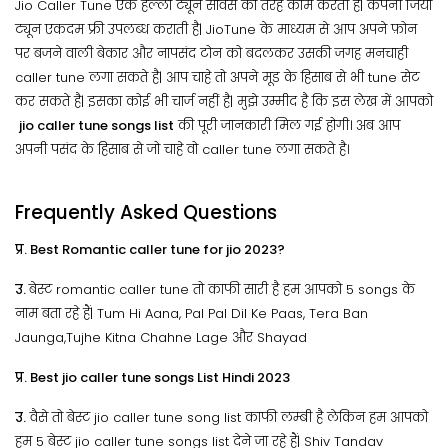
Jio Caller Tune एक हेल्लो ट्यून सर्विस की तरह काम करती है| कंपनी जियो
ट्यून एकदम फ्री उपलब्ध कराती है| JioTune के माध्यम से आप अपने फ़ोन
पर बजने वाली बेकार और नापसंद टोन को बदलकर उसकी जगह मनचाही
caller tune लगा सकते है| आप चाहे तो अपने मूड के हिसाब से भी tune सेट
कर सकते है| इसका कोई भी चार्ज नहीं है| मुझे उम्मीद है कि इस लेख में आपको
jio caller tune songs list
की पूरी जानकारी मिल गई होगी। अब आप
अपनी पसंद के हिसाब से जो चाहे वो caller tune लगा सकते है।
Frequently Asked Questions
प्र. Best Romantic caller tune for jio 2023?
उ.
बेस्ट romantic caller tune तो काफी सारी है हम आपको 5 songs के
नाम बता रहे हैं| Tum Hi Aana, Pal Pal Dil Ke Paas, Tera Ban
Jaunga,Tujhe Kitna Chahne Lage और Shayad
प्र. Best jio caller tune songs List Hindi 2023
उ.
वैसे तो बेस्ट jio caller tune song list काफी लम्बी है लेकिन हम आपको
हम 5 बेस्ट jio caller tune songs list देने जा रहे हैं| Shiv Tandav