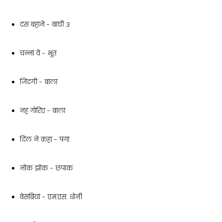
दस बहाने - बाघी 3
चन्ना वे - भूत
जिंदगी - बाला
नह गोरिए - बाला
दिल ने कहा - पंगा
नोक झोक - छपाक
बेसब्रियां - एम.एस. धोनी