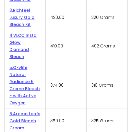
3.Richfeel
Luxury Gold
₹420.00
320 Grams
Bleach Kit
4.VLCC Insta
Glow
₹410.00
402 Grams
Diamond
Bleach
5.Oxylife
Natural
Radiance 5
₹374.00
310 Grams
Creme Bleach
- with Active
Oxygen
6.Aroma Leafs
Gold Bleach
₹350.00
325 Grams
Cream