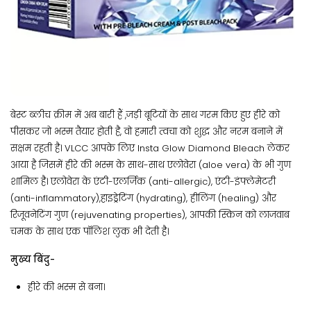
बेस्ट ब्लीच क्रीम में अब बारी हैं ,जड़ी बूटियों के साथ गरम किए हुए हीरे को
पीसकर जो भस्म तैयार होती है, वो हमारी त्वचा को शुद्ध और नरम बनाने में
सक्षम रहती है। VLCC आपके लिए Insta Glow Diamond Bleach लेकर
आया है जिसमें हीरे की भस्म के साथ-साथ एलोवेरा (aloe vera) के भी गुण
शामिल है। एलोवेरा के एंटी-एलर्जिक (anti-allergic), एंटी-इंफ्लेमेटरी
(anti-inflammatory),हाइड्रेटिंग (hydrating), हीलिंग (healing) और
रिजूवनेटिंग गुण (rejuvenating properties), आपकी स्किन को लाजवाब
चमक के साथ एक पॉलिश लुक भी देती है।
मुख्य बिंदु-
हीरे की भस्म से बना।