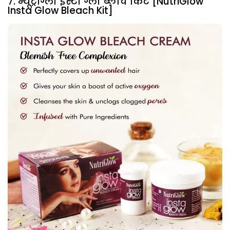
7. न्यूट्रीग्लो इंस्टा ग्लो ब्लीच किट [NutriGlow
Insta Glow Bleach Kit]