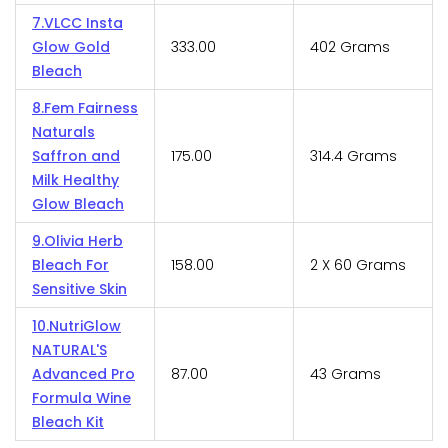
7.VLCC Insta
Glow Gold
₹333.00
402 Grams
Bleach
8.Fem Fairness
Naturals
Saffron and
₹175.00
314.4 Grams
Milk Healthy
Glow Bleach
9.Olivia Herb
Bleach For
₹158.00
2 X 60 Grams
Sensitive Skin
10.NutriGlow
NATURAL'S
Advanced Pro
₹87.00
43 Grams
Formula Wine
Bleach Kit