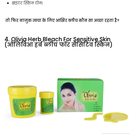
ब्राइटर स्किन टोन।
तो फिर नाज़ुक त्वचा के लिए आखिर ब्लीच कौन सा अच्छा रहता है?
4. Olivia Herb Bleach For Sensitive Skin
(ओलिविआ हर्ब ब्लीच फॉर सेंसिटिव स्किन)