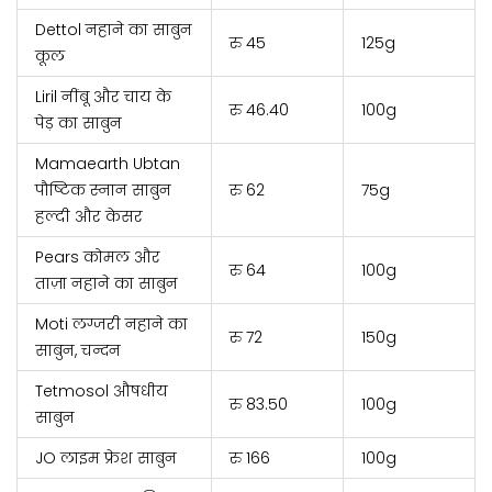
Dettol नहाने का साबुन
रु 45
125g
कूल
Liril नींबू और चाय के
रु 46.40
100g
पेड़ का साबुन
Mamaearth Ubtan
पौष्टिक स्नान साबुन
रु 62
75g
हल्दी और केसर
Pears कोमल और
रु 64
100g
ताज़ा नहाने का साबुन
Moti लग्जरी नहाने का
रु 72
150g
साबुन, चन्दन
Tetmosol औषधीय
रु 83.50
100g
साबुन
JO लाइम फ्रेश साबुन
रु 166
100g