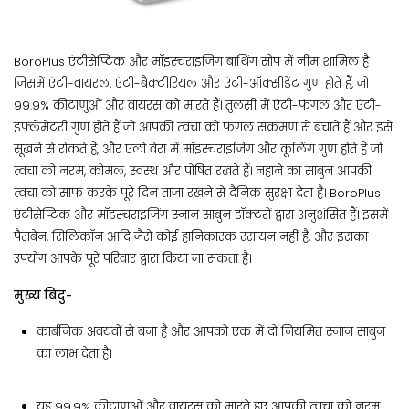
BoroPlus एंटीसेप्टिक और मॉइस्चराइजिंग बाथिंग सोप में नीम शामिल है
जिसमें एंटी-वायरल, एंटी-बैक्टीरियल और एंटी-ऑक्सीडेंट गुण होते हैं, जो
99.9% कीटाणुओं और वायरस को मारते हैं। तुलसी में एंटी-फंगल और एंटी-
इंफ्लेमेटरी गुण होते हैं जो आपकी त्वचा को फंगल संक्रमण से बचाते हैं और इसे
सूखने से रोकते हैं, और एलो वेरा में मॉइस्चराइजिंग और कूलिंग गुण होते हैं जो
त्वचा को नरम, कोमल, स्वस्थ और पोषित रखते हैं। नहाने का साबुन आपकी
त्वचा को साफ करके पूरे दिन ताजा रखने से दैनिक सुरक्षा देता है। BoroPlus
एंटीसेप्टिक और मॉइस्चराइजिंग स्नान साबुन डॉक्टरों द्वारा अनुशंसित हैं। इसमें
पैराबेन, सिलिकॉन आदि जैसे कोई हानिकारक रसायन नहीं है, और इसका
उपयोग आपके पूरे परिवार द्वारा किया जा सकता है।
मुख्य बिंदु-
कार्बनिक अवयवों से बना है और आपको एक में दो नियमित स्नान साबुन
का लाभ देता है।
यह 99.9% कीटाणुओं और वायरस को मारते हुए आपकी त्वचा को नरम