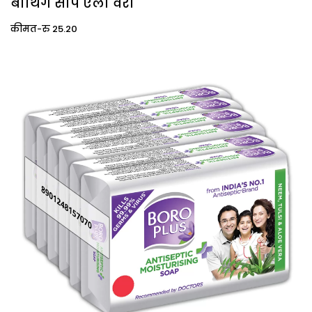
बाथिंग सोप एलो वेरा
कीमत-रु 25.20