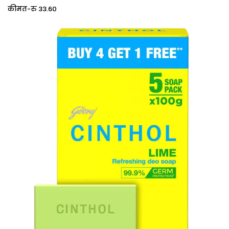
कीमत-रु 33.60