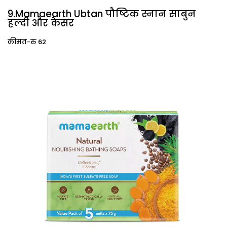
9.Mamaearth Ubtan पौष्टिक स्नान साबुन
हल्दी और केसर
कीमत-रु 62