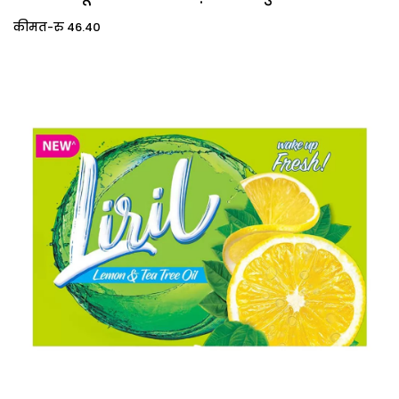
कीमत-रु 46.40