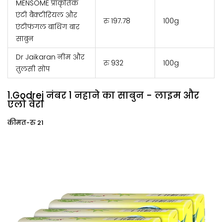
MENSOME प्राकृतिक
एंटी बैक्टीरियल और
रु 197.78
100g
एंटीफंगल बाथिंग बार
साबुन
Dr Jaikaran नीम और
रु 932
100g
तुलसी सोप
1.Godrej नंबर 1 नहाने का साबुन - लाइम और
एलो वेरा
कीमत-रु 21