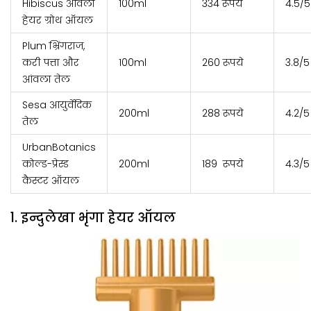
Hibiscus आंवला
100ml
334 रूपये
4.5/5
हेयर ग्रोथ ऑयल
Plum भ्रिंगराज,
करी पत्ता और
100ml
260 रूपये
3.8/5
आंवला तेल
Sesa आयुर्वेदिक
200ml
288 रूपये
4.2/5
तेल
UrbanBotanics
कोल्ड-प्रेस्ड
200ml
189 रूपये
4.3/5
कैस्टर ऑयल
1. इन्दुलेखा भृंगा हेयर ऑयल