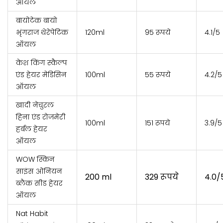
ऑयल
बायोटेक बायो
भृंगराज थेरेपेटिक
120ml
95 रूपये
4.1/5
ऑयल
केश किंग स्कैल्प
एंड हेयर मेडिसिन
100ml
55 रूपये
4.2/5
ऑयल
खादी नेचुरल
हिना एंड रोजमेरी
100ml
151 रूपये
3.9/5
हर्बल हेयर
ऑयल
WOW स्किन
साइंस ओनियन
200 ml
329 रूपये
4.0/
ब्लैक सीड हेयर
ऑयल
Nat Habit