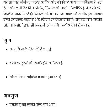
यह आलमंड, जोजोबा, कास्टर, ऑलिव और कोकोनट ऑयल का मिश्रण है । इस
हेयर ऑयल में विटामिन, प्रोटीन, मिनरल और एंटी-ऑक्सीडेंट हैं जो बालों को
जड़ने में मददः करते है। WOW स्किन साइंस ओनियन ब्लैक सीड हेयर ऑयल
बालों की चमक बढ़ाता है और स्कैल्प का बैलेंस बनता है। यह एक नॉन-स्टिकी
और नॉन-ग्रीसी हेयर ऑयल है जो स्कैल्प में जल्दी अब्ज़ॉर्ब हो जाता है।
गुण
समय से पहले ग्रेइंग को रोकता है
बालों को टूटने और पतले होने से रोकता है
स्कैल्प ब्लड सर्कुलेशन को बढ़ावा देता है
अवगुण
इसकी खुशबू सबको पसंद नहीं आती।