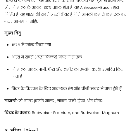
1876 से लगभग वैसी हीहै और इसमें कोई बड़ा बदलाव नहीं हुआ है। इसमें हॉप्स
और जौ माल्ट के अलावा 30% चावल होता है। यह Anheuser-Busch द्वारा
निर्मित है। यह भारत की सबसे अच्छी बीयर है जिसे आपको कम से कम एक बार
जरुर आजमाना चाहिए।
मुख्य बिंदु
1876 ​​में लॉन्च किया गया
भारत में सबसे अच्छी फ़िल्टर्ड बियर में से एक
जौ माल्ट, चावल, पानी, हॉप्स और खमीर का उपयोग करके उत्पादित किया
जाता हैं ।
बियर के किण्वन के लिए आवश्यक रंग और चीनी माल्ट से प्राप्त होते हैं।
सामग्री:
जौ माल्ट [बारले माल्ट], चावल, पानी, होप्स, और यीस्ट।
बियर के प्रकार:
Budweiser Premium, and Budweiser Magnum