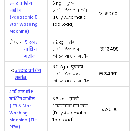
स्टार वाशिंग
6 Kg + फुली
मशीन
आटोमेटिक टॉप लोड
₹13,690.00
(Panasonic 5
(Fully Automatic
Star Washing
Top Load)
Machine)
सैमसंग
5 स्टार
7.2 kg + सेमी-
रु 13499
वाशिंग
आटोमेटिक टॉप-
मशीन
लोडिंग वाशिंग मशीन
8.0 Kg + फुल्ली-
LG
5 स्टार वाशिंग
रु 34991
आटोमेटिक फ्रंट-
मशीन
लोडिंग वाशिंग मशीन
आई एफ बी 5
वाशिंग मशीन
6.5 kg + फुली
(IFB 5 Star
आटोमेटिक टॉप लोड
₹16,590.00
Washing
(Fully Automatic
Machine (TL-
Top Load)
REW)