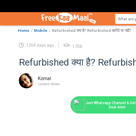
Home
Mobile
Refurbished क्या है? Refurbished खरीदे या नहीं?
1264 days ago
1708
Refurbished क्या है? Refurbish
Komal
Content Writer
Join Whatsapp Channel & Get 
Deal Alert