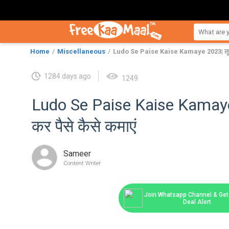
Home
Miscellaneous
Ludo Se Paise Kaise Kamaye 2023| लूडो ख
1284 days ago
1249
Ludo Se Paise Kaise Kamaye
कर पैसे कैसे कमाएं
Sameer
Content Writer
Join Whatsapp Channel & Get 
Deal Alert