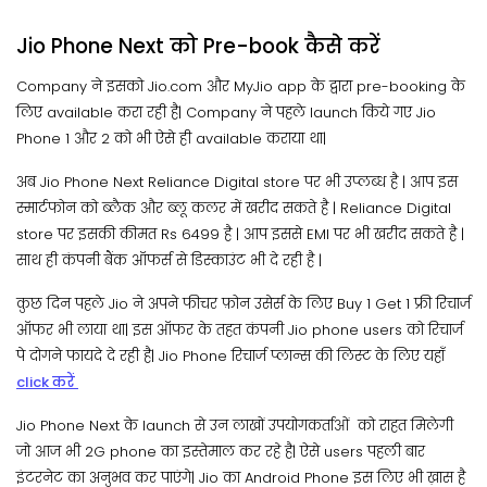
Jio Phone Next को Pre-book कैसे करें
Company ने इसको Jio.com और MyJio app के द्वारा pre-booking के
लिए available करा रही है| Company ने पहले launch किये गए Jio
Phone 1 और 2 को भी ऐसे ही available कराया था|
अब Jio Phone Next Reliance Digital store पर भी उप्लब्ध है | आप इस
स्मार्टफोन को ब्लैक और ब्लू कलर में खरीद सकते है | Reliance Digital
store पर इसकी कीमत Rs 6499 है | आप इससे EMI पर भी खरीद सकते है |
साथ ही कंपनी बैंक ऑफर्स से डिस्काउंट भी दे रही है |
कुछ दिन पहले Jio ने अपने फीचर फ़ोन उसेर्स के लिए Buy 1 Get 1 फ्री रिचार्ज
ऑफर भी लाया था| इस ऑफर के तहत कंपनी Jio phone users को रिचार्ज
पे दोगने फायदे दे रही है| Jio Phone रिचार्ज प्लान्स की लिस्ट के लिए यहाँ
click करें
Jio Phone Next के launch से उन लाखों उपयोगकर्ताओं को राहत मिलेगी
जो आज भी 2G phone का इस्तेमाल कर रहे है| ऐसे users पहली बार
इंटरनेट का अनुभव कर पाएंगे| Jio का Android Phone इस लिए भी ख़ास है