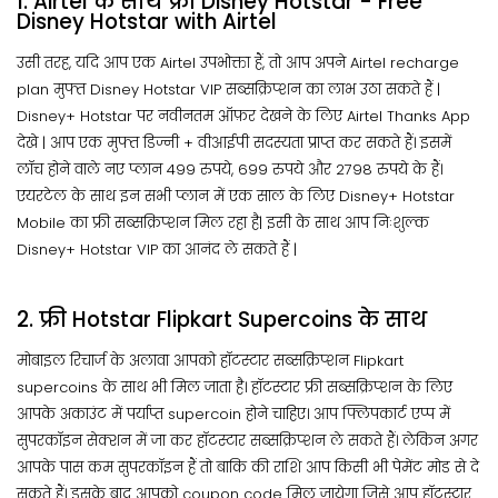
1. Airtel के साथ फ्री Disney Hotstar - Free
Disney Hotstar with Airtel
उसी तरह, यदि आप एक Airtel उपभोक्ता हैं, तो आप अपने Airtel recharge
plan मुफ्त Disney Hotstar VIP सब्सक्रिप्शन का लाभ उठा सकते हैं |
Disney+ Hotstar पर नवीनतम ऑफ़र देखने के लिए Airtel Thanks App
देखे | आप एक मुफ्त डिज्नी + वीआईपी सदस्यता प्राप्त कर सकते हैं। इसमें
लॉच होने वाले नए प्लान 499 रुपये, 699 रुपये और 2798 रुपये के हैं।
एयरटेल के साथ इन सभी प्लान में एक साल के लिए Disney+ Hotstar
Mobile का फ्री सब्सक्रिप्शन मिल रहा है| इसी के साथ आप निःशुल्क
Disney+ Hotstar VIP का आनंद ले सकते हैं |
2. फ्री Hotstar Flipkart Supercoins के साथ
मोबाइल रिचार्ज के अलावा आपको हॉटस्टार सब्सक्रिप्शन Flipkart
supercoins के साथ भी मिल जाता है। हॉटस्टार फ्री सब्सक्रिप्शन के लिए
आपके अकाउंट में पर्याप्त supercoin होने चाहिए। आप फ्लिपकार्ट एप्प में
सुपरकॉइन सेक्शन में जा कर हॉटस्टार सब्सक्रिप्शन ले सकते हैं। लेकिन अगर
आपके पास कम सुपरकॉइन हैं तो बाकि की राशि आप किसी भी पेमेंट मोड से दे
सकते हैं। इसके बाद आपको coupon code मिल जायेगा जिसे आप हॉटस्टार