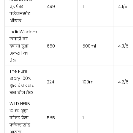
वुड प्रेस्ड
₹499
1L
4.1/5
फ्लैक्ससीड
ऑयल
IndicWisdom
लकड़ी का
दबाया हुआ
₹660
500ml
4.3/5
अलसी का
तेल
The Pure
Story 100%
₹224
100ml
4.2/5
शुद्ध ठंडा दबाया
सन बीज तेल
WILD HERB
100% शुद्ध
कोल्ड प्रेस्ड
₹585
1L
फ्लैक्ससीड
ऑयल