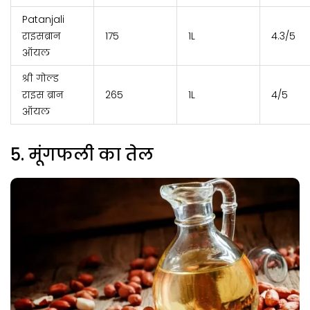
Patanjali
राइसब्रान
₹175
1L
4.3/5
ऑयल
श्री गोल्ड
राइस ब्रान
₹265
1L
4/5
ऑयल
5. मूंगफली का तेल