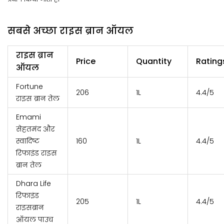
सबसे अच्छा राइस ब्रान
ऑयल
राइस ब्रान
Price
Quantity
Rating
ऑयल
Fortune
₹206
1L
4.4/5
राइस ब्रान तेल
Emami
सेहतमंद और
स्वादिष्ट
₹160
1L
4.4/5
रिफाइंड राइस
ब्रान तेल
Dhara Life
रिफाइंड
₹205
1L
4.4/5
राइसब्रान
ऑयल पाउच