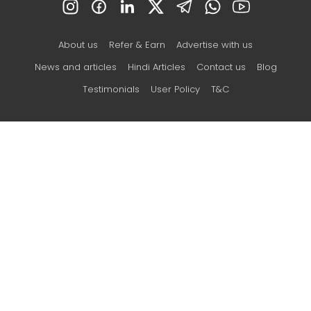
About us
Refer & Earn
Advertise with us
News and articles
Hindi Articles
Contact us
Blog
Testimonials
User Policy
T&C