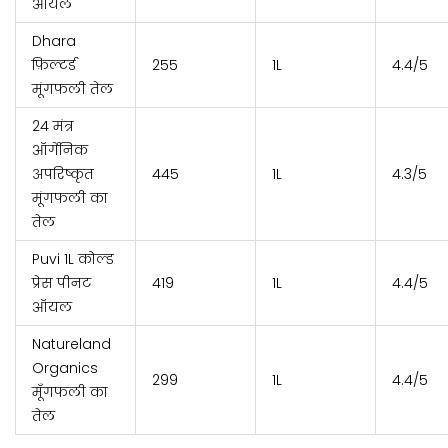
ऑयल
Dhara
फ़िल्टर्ड
₹255
1L
4.4/5
मूंगफली तेल
24 मंत्र
ऑर्गेनिक
अपरिष्कृत
₹445
1L
4.3/5
मूंगफली का
तेल
Puvi 1L कोल्ड
प्रेस पीनट
₹419
1L
4.4/5
ऑयल
Natureland
Organics
₹299
1L
4.4/5
मूँगफली का
तेल