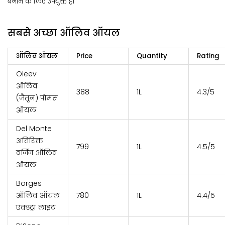
बनाने के लिए उपयुक्त है।
सबसे अच्छा ऑलिव ऑयल
ऑलिव ऑयल
Price
Quantity
Rating
Oleev
ऑलिव
₹388
1L
4.3/5
(जैतून) पोमस
ऑयल
Del Monte
अतिरिक्त
₹799
1L
4.5/5
वर्जिन ऑलिव
ऑयल
Borges
ऑलिव ऑयल
₹780
1L
4.4/5
एक्स्ट्रा लाइट