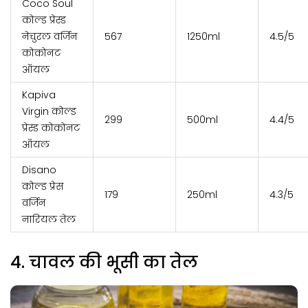
Coco Soul
कोल्ड प्रेस्ड
नेचुरल वर्जिन
₹567
1250ml
4.5/5
कोकोनट
ऑयल
Kapiva
Virgin कोल्ड
₹299
500ml
4.4/5
प्रेस्ड कोकोनट
ऑयल
Disano
कोल्ड प्रेस
₹179
250ml
4.3/5
वर्जिन
नारियल तेल
4. चावल की भूसी का तेल