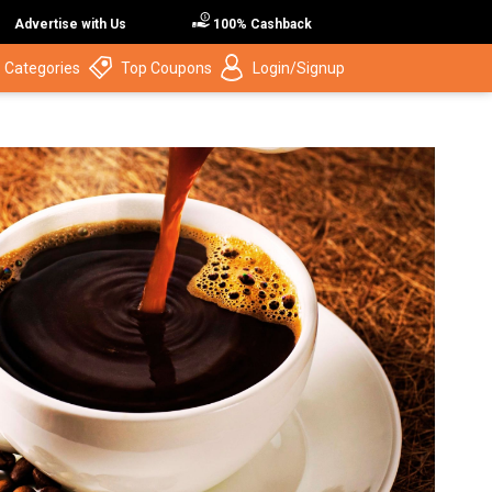
Advertise with Us
100% Cashback
 Categories
Top Coupons
Login/Signup