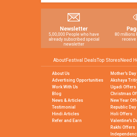
Newsletter
Pag
5,00,000 People who have
80 millions
already subscribed special
receive
newsletter
About
Festival Deals
Top Stores
Need H
About Us
Mother's Day
Advertising Opportunities
Akshaya Triti
Work With Us
Ugadi Offers
Blog
Christmas Of
News & Articles
New Year Off
Testimonial
Republic Day
Hindi Articles
Holi Offers
Refer and Earn
Valentine's D
Rakhi Offers
Independenc