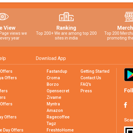
e View
Ranking
Merch
 Page views we
Top 200+ We are among top 200
Top 200 Merch
 every year
sites in india
promoting the
elp
Download App
 Offers
Fastandup
Getting Started
ya Offers
Croma
Contact Us
Borzo
FAQ's
Fol
fers
Opensecret
Press
ers
Zivame
 Offers
Myntra
Amazon
ay Offers
Ragecoffee
Scan
Tagz
e Day Offers
FreshtoHome