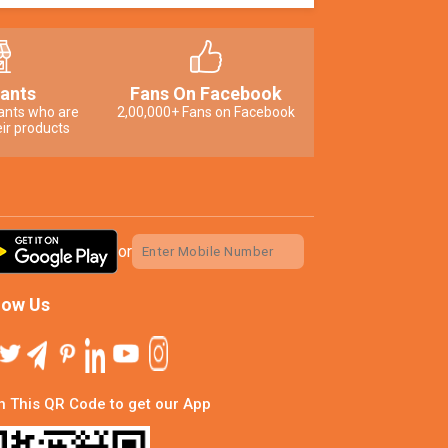
ants
Fans On Facebook
ants who are
2,00,000+ Fans on Facebook
ir products
or
low Us
 This QR Code to get our App