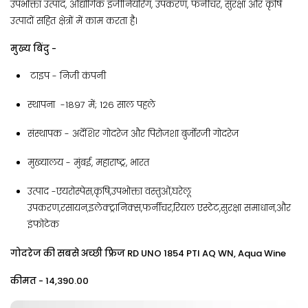
उपभोक्ता उत्पाद, औद्योगिक इंजीनियरिंग, उपकरण, फर्नीचर, सुरक्षा और कृषि
उत्पादों सहित क्षेत्रों में काम करता है।
मुख्य बिंदु -
टाइप - निजी कंपनी
स्थापना -1897 में; 126 साल पहले
संस्थापक - अर्देशिर गोदरेज और पिरोजशा बुर्जोरजी गोदरेज
मुख्यालय - मुंबई, महाराष्ट्र, भारत
उत्पाद -एयरोस्पेस,कृषि,उपभोक्ता वस्तुओं,घरेलू
उपकरण,रसायन,इलेक्ट्रानिक्स,फर्नीचर,रियल एस्टेट,सुरक्षा समाधान,और
इंफोटेक
गोदरेज की सबसे अच्छी फ्रिज RD UNO 1854 PTI AQ WN, Aqua Wine
कीमत - ₹14,390.00