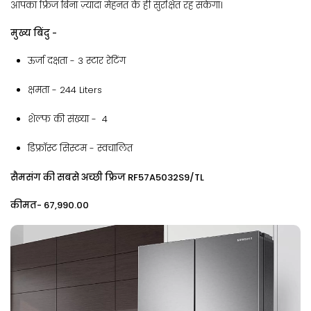
आपका फ्रिज बिना ज़्यादा मेहनत के ही सुरक्षित रह सकेगा।
मुख्य बिंदु -
ऊर्जा दक्षता - ‎3 स्टार रेटिंग
क्षमता​ - ‎244 Liters
शेल्फ की संख्या - ‎4
डिफ्रॉस्ट सिस्टम - स्वचालित
सैमसंग की सबसे अच्छी फ्रिज RF57A5032S9/TL
कीमत- ₹67,990.00