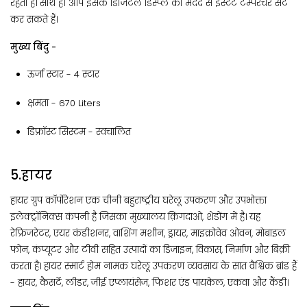
रहता है। साथ ही आप इसके डिजिटल डिस्प्ले की मदद से इंस्टेंट टेम्परेचर सेट
कर सकते हैं।
मुख्य बिंदु -
ऊर्जा स्टार - 4 स्टार
क्षमता​ - ‎670 Liters
डिफ्रॉस्ट सिस्टम - ‎स्वचालित
5.हायर
हायर ग्रुप कॉर्पोरेशन एक चीनी बहुराष्ट्रीय घरेलू उपकरण और उपभोक्ता
इलेक्ट्रॉनिक्स कंपनी है जिसका मुख्यालय क़िंगदाओ, शेडोंग में है। यह
रेफ्रिजरेटर, एयर कंडीशनर, वाशिंग मशीन, ड्रायर, माइक्रोवेव ओवन, मोबाइल
फोन, कंप्यूटर और टीवी सहित उत्पादों का डिजाइन, विकास, निर्माण और बिक्री
करता है। हायर स्मार्ट होम नामक घरेलू उपकरण व्यवसाय के सात वैश्विक ब्रांड हैं
- हायर, कैसर्टे, लीडर, जीई एप्लायंसेज, फिशर एंड पायकेल, एकवा और कैंडी।