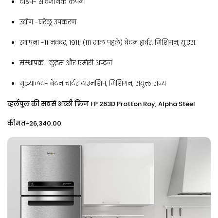
टाइप- सार्वजनिक कंपनी
उद्योग -घरेलू उपकरण
स्थापना -11 नवंबर, 1911; (111 साल पहले) बेंटन हार्बर, मिशिगन, यू.एस.
संस्थापक- लुइस और एमोरी अप्टन
मुख्यालय- बेंटन चार्टर टाउनशिप, मिशिगन, संयुक्त राज्य
व्हर्लपूल की सबसे अच्छी फ्रिज FP 263D Protton Roy, Alpha Steel
कीमत-₹26,340.00