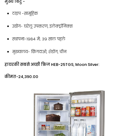
मुख्य बिंदु -
टाइप -सामूहिक
उद्योग- घरेलू उपकरण, इलेक्ट्रॉनिक्स
स्थापना-1984 में; 39 साल पहले
मुख्यालय- क़िंगदाओ, शेडोंग, चीन
हायरकी सबसे अच्छी फ्रिज HEB-25TGS, Moon Silver:
कीमत-₹24,390.00