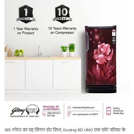
185 लीटर का यह सिंगल डोर फ्रिज, Godrej RD UNO एक छोटे परिवार के