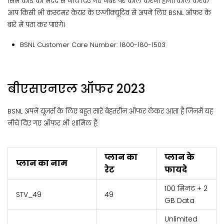
सिम कार्ड की मदद से नीचे दिए गए नंबर पर कॉल करना होगा। कॉल करके
आप किसी भी कस्टमर केयर के एग्जीक्यूटिव से अपने लिए BSNL ऑफर के
बारे में पता कर पाएंगे।
BSNL Customer Care Number: 1800-180-1503
बीएसएनएल ऑफर 2023
BSNL अपने यूजर्स के लिए बहुत सारे बेहतरीन ऑफर लेकर आता है जिनमें यह
नीचे दिए गए ऑफर भी शामिल हैं:
प्लान का
प्लान के
प्लान का नाम
रेट
फायदे
100 मिनट + 2
STV_49
₹49
GB Data
Unlimited