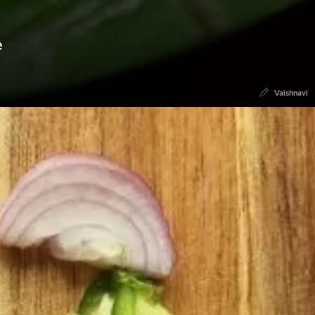
e
Vaishnavi